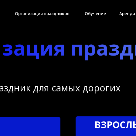
Организация праздников
Обучение
Аренда
ация праздни
ник для самых дорогих
ВЗРОСЛЫМ
Клип-поздравление
ильма
Просмотр семейных фото и 