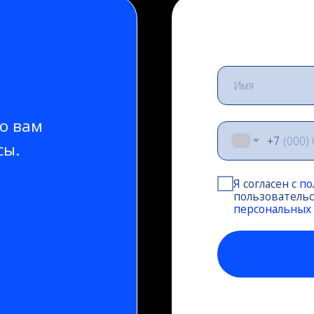
м
+7
Я согласен с
политикой кон
пользовательских данных и 
персональных данных
Отпр