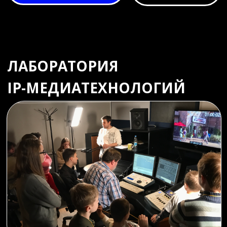
экспериментальная телевизионная станция, построенная
на самых современных IP-технологиях.
В этой лаборатории вы сможете не только знакомиться,
изучать и экспериментировать с различными
устройствами и технологиями передачи и обработки
медиасигналов в IP-сетях, но и тестировать собственные
разработки и программное обеспечение.
Полученные знания
и навыки
инженерии
пригодятся вам в
таких областях, как:
реклама
телевидение